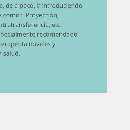
e, de a poco, ir introduciendo
s como : Proyección,
tratransferencia, etc.
especialmente recomendado
terapeuta noveles y
a salud.