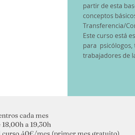
partir de esta bas
conceptos básico
Transferencia/Con
Este curso está 
para psicólogos, 
trabajadores de l
entros cada mes
 18,00h a 19,30h
el curso 40€/mes (primer mes gratuito)