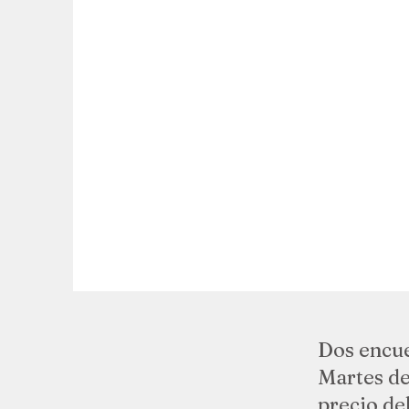
Dos encu
Martes de
​precio d