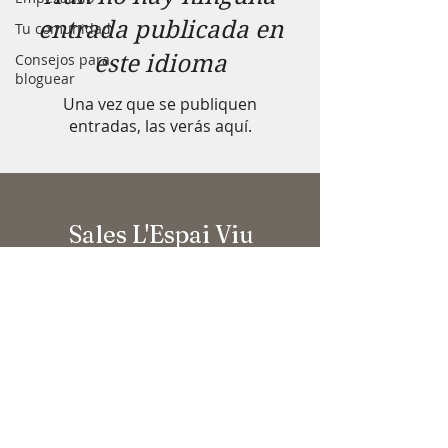
entrada publicada en
Tu comunidad
Consejos para
este idioma
bloguear
Una vez que se publiquen
entradas, las verás aquí.
Sales L'Espai Viu
Coworking per a Terapeutes
Carrer de Muntaner, 45 3er
1a
08011 Barcelona
salesespaiviu@gmail.com
Tel:
620 62 14 50