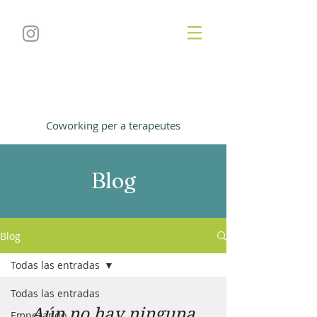
L'Espai Viu
Coworking per a terapeutes
Blog
Blog
Todas las entradas
Todas las entradas
Aún no hay ninguna
Empezando