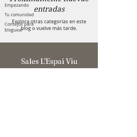
Empezando
entradas
Tu comunidad
Explora otras categorías en este
Consejos para
blog o vuelve más tarde.
bloguear
Sales L'Espai Viu
Coworking per a Terapeutes
Carrer de Muntaner, 45 3er
1a
08011 Barcelona
salesespaiviu@gmail.com
Tel:
620 62 14 50